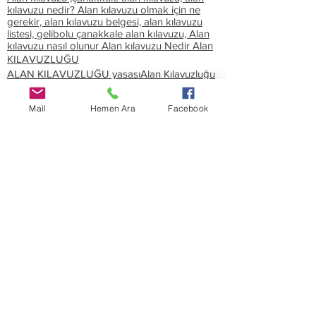
kılavuzu nedir? Alan kılavuzu olmak için ne
gerekir, alan kılavuzu belgesi, alan kılavuzu
listesi, gelibolu çanakkale alan kılavuzu,
Alan
kılavuzu nasıl olunur
Alan kılavuzu Nedir
Alan
KILAVUZLUĞU
ALAN KILAVUZLUĞU yasası
Alan Kılavuzluğu
nedir
Alan KILAVUZLUĞU yönetmeliği
Alan
kılavuzu nasıl olunur
Alan kılavuzu Nedir
Alan
Mail
Hemen Ara
Facebook
KILAVUZLUĞU
ALAN KILAVUZLUĞU yasası
Alan Kılavuzluğu
nedir
Alan KILAVUZLUĞU yönetmeliği
Alan kılavuzu nasıl olunur
Alan kılavuzu
Nedir
Alan KILAVUZLUĞU
ALAN KILAVUZLUĞU yasası
Alan Kılavuzluğu
nedir
Alan KILAVUZLUĞU yönetmeliği
Alan kılavuzu nasıl olunur
Alan kılavuzu
Nedir
Alan KILAVUZLUĞU
ALAN KILAVUZLUĞU yasası
Alan Kılavuzluğu
nedir
Alan KILAVUZLUĞU yönetmeliği
Alan
kılavuzu ,çanakkale alan kılavuzu, alan
kılavuzu nedir? Alan kılavuzu olmak için ne
gerekir, alan kılavuzu belgesi, alan kılavuzu
listesi, gelibolu çanakkale alan kılavuzu,
Alan