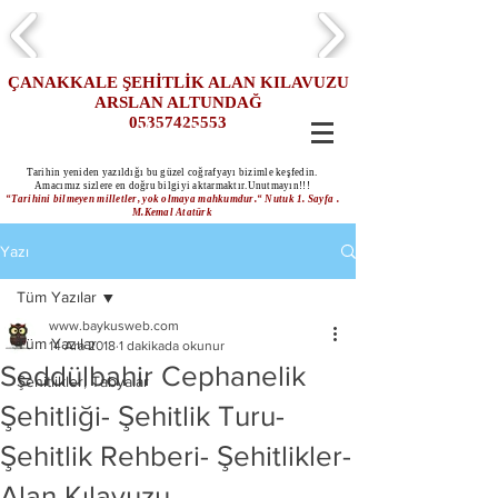
ÇANAKKALE ŞEHİTLİK ALAN KILAVUZU
ARSLAN ALTUNDAĞ
05357425553
Hemen Ara
Tarihin yeniden yazıldığı bu güzel coğrafyayı bizimle keşfedin.
Amacımız sizlere en doğru bilgiyi aktarmaktır.Unutmayın!!!
“Tarihini bilmeyen milletler, yok olmaya mahkumdur.“ Nutuk 1. Sayfa .
M.Kemal Atatürk
Yazı
Tüm Yazılar
www.baykusweb.com
Tüm Yazılar
14 Ara 2018
1 dakikada okunur
Seddülbahir Cephanelik
Şehitlikler, Tabyalar
Şehitliği- Şehitlik Turu-
Şehitlik Rehberi- Şehitlikler-
Alan Kılavuzu