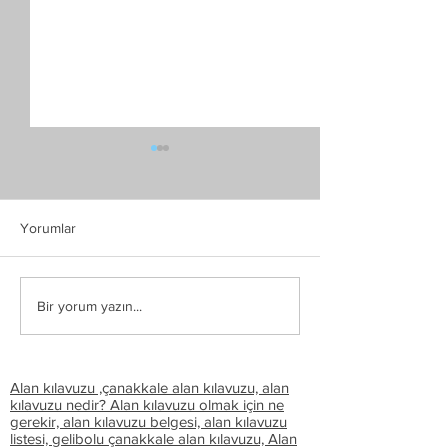
Çanakkale Tur Re
Çanakkale Tur Rehb
Alan kılavuzları hak
Yorumlar
edinmek isteyen ve
turlarına katılmak i
Çanakkale Şehitlik Turu
ziyaretçileri bilgile
Bir yorum yazın...
Alan kılavuzu ,çanakkale alan kılavuzu, alan
kılavuzu nedir? Alan kılavuzu olmak için ne
gerekir, alan kılavuzu belgesi, alan kılavuzu
listesi, gelibolu çanakkale alan kılavuzu,
Alan