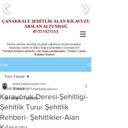
ÇANAKKALE ŞEHİTLİK ALAN KILAVUZU
ARSLAN ALTUNDAĞ
05357425553
Hemen Ara
Tarihin yeniden yazıldığı bu güzel coğrafyayı bizimle keşfedin.
Amacımız sizlere en doğru bilgiyi aktarmaktır.Unutmayın!!!
“Tarihini bilmeyen milletler, yok olmaya mahkumdur.“ Nutuk 1. Sayfa .
M.Kemal Atatürk
Yazı
Tüm Yazılar
www.baykusweb.com
Tüm Yazılar
16 Ara 2018
1 dakikada okunur
Karayöruk-Deresi-Şehitligi-
Şehitlikler, Tabyalar
Şehitlik Turu- Şehitlik
Rehberi- Şehitlikler-Alan
Kılavuzu