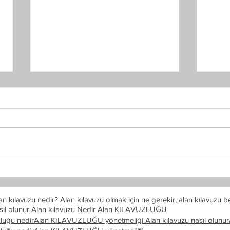
Çana
Çanak
kılav
isteye
katılm
Çanakkale Şehitlik Turu
bilgil
n kılavuzu nedir? Alan kılavuzu olmak için ne gerekir, alan kılavuzu bel
sıl olunur
Alan kılavuzu Nedir
Alan KILAVUZLUĞU
zluğu nedir
Alan KILAVUZLUĞU yönetmeliği
Alan kılavuzu nasıl olunur