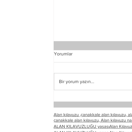
Yorumlar
Bir yorum yazın...
Çanakkale Gezi Rehberi
Alan kılavuzu ,çanakkale alan kılavuzu, ala
çanakkale alan kılavuzu,
Alan kılavuzu na
ALAN KILAVUZLUĞU yasası
Alan Kılavu