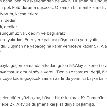
n bana, benim askerlerimden de yakın. Düşman bulundu
im pek kötü duruma düşecek. O zaman bir mantıkla mıdır,
miyorum, kaçan erlere:
z, dedim.
, dediler.
süngümüz var, dedim ve bağırarak:
ere yatırdım. Erler yere yatınca düşman da yere yattı.
dır. Düşman ne yapacağına karar verinceye kadar 57. Ala
”
ıyla geçen zamanda arkadan gelen 57.Alay askerleri oraya
ya taaruz emrini şöyle verdi. “Ben size taarruzu değil, öl
nceye kadar geçecek zaman zarfında yerimizi başka birli
elen diğer yüzbaşına, büyük bir risk alarak 19. Tümen’in 
ylece 27. Alay da düşmana karşı saldırıya başlamıştı.