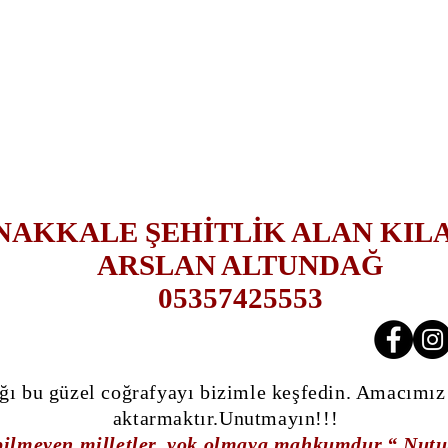
NAKKALE ŞEHİTLİK ALAN KIL
ARSLAN ALTUNDAĞ
05357425553
Hemen Ara
ğı bu güzel coğrafyayı bizimle keşfedin. Amacımız 
aktarmaktır.Unutmayın!!!
bilmeyen milletler, yok olmaya mahkumdur.“ Nutuk