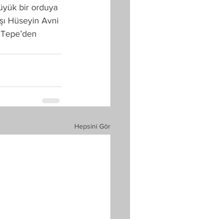
üyük bir orduya 
aşı Hüseyin Avni 
 Tepe’den 
Hepsini Gör