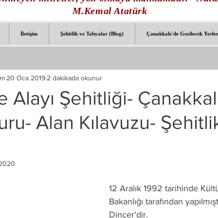
M.Kemal Atatürk
İletişim
Şehitlik ve Tabyalar (Blog)
Çanakkale'de Gezilecek Yerle
om
20 Oca 2019
2 dakikada okunur
e Alayı Şehitliği- Çanakka
uru- Alan Kılavuzu- Şehitli
 2020
12 Aralık 1992 tarihinde Kült
Bakanlığı tarafından yapılmışt
Dinçer'dir.