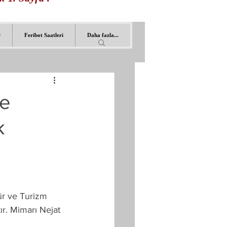
r
Feribot Saatleri
Daha fazla...
le
k
ür ve Turizm 
ır. Mimarı Nejat 