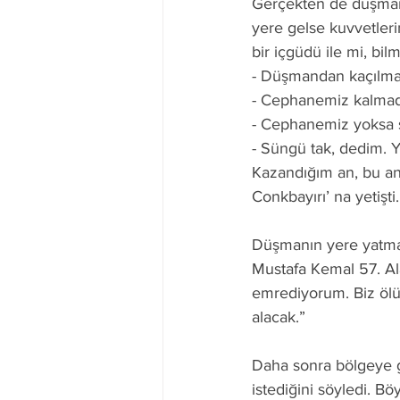
Gerçekten de düşma
yere gelse kuvvetler
bir içgüdü ile mi, bil
- Düşmandan kaçılma
- Cephanemiz kalmadı
- Cephanemiz yoksa 
- Süngü tak, dedim. Y
Kazandığım an, bu an
Conkbayırı’ na yetişti.
Düşmanın yere yatmas
Mustafa Kemal 57. Ala
emrediyorum. Biz ölü
alacak.”
Daha sonra bölgeye g
istediğini söyledi. Bö