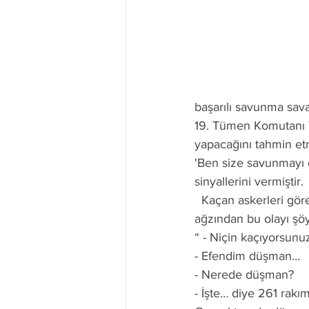
başarılı savunma sav
19. Tümen Komutanı Y
yapacağını tahmin et
'Ben size savunmayı 
sinyallerini vermiştir. 
  Kaçan askerleri gören Mustafa Kemal bu sırada tarihe geçen o konuşmayı yaptı. Kendi 
ağzından bu olayı şöyl
“ - Niçin kaçıyorsun
- Efendim düşman…
- Nerede düşman?
- İşte… diye 261 rakım