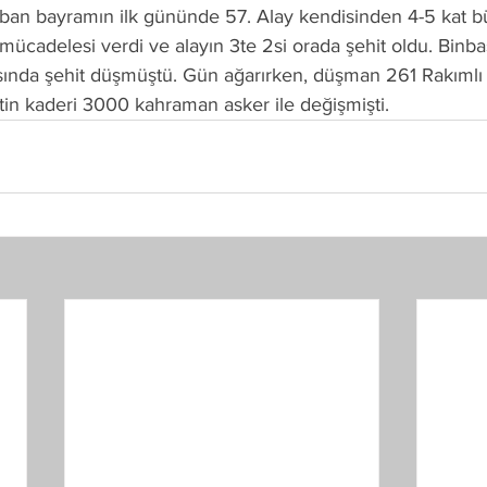
rban bayramın ilk gününde 57. Alay kendisinden 4-5 kat b
 mücadelesi verdi ve alayın 3te 2si orada şehit oldu. Binb
sında şehit düşmüştü. Gün ağarırken, düşman 261 Rakımlı
etin kaderi 3000 kahraman asker ile değişmişti.