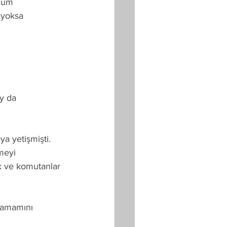
ğum
 yoksa
y da
 yetişmişti. 
meyi 
k ve komutanlar 
tamamını 