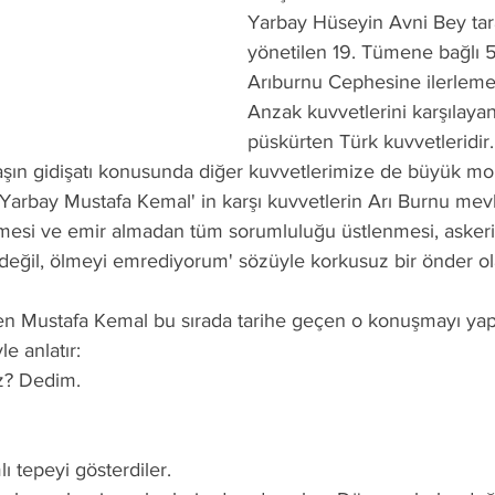
Yarbay Hüseyin Avni Bey tar
yönetilen 19. Tümene bağlı 5
Arıburnu Cephesine ilerleme
Anzak kuvvetlerini karşılayan
püskürten Türk kuvvetleridir.
aşın gidişatı konusunda diğer kuvvetlerimize de büyük mor
arbay Mustafa Kemal' in karşı kuvvetlerin Arı Burnu mev
mesi ve emir almadan tüm sorumluluğu üstlenmesi, askeri
değil, ölmeyi emrediyorum' sözüyle korkusuz bir önder ol
e anlatır:
uz? Dedim.
lı tepeyi gösterdiler.