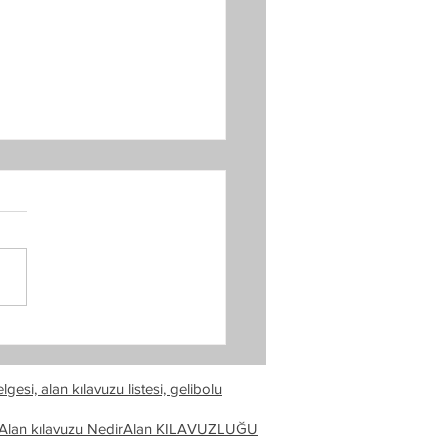
kkale Tur Rehberleri
kale Tur Rehberleri ve Alan
uzları hakkında bilgi edinmek
n ve Şehitlik turlarına
ak isteyen ziyaretçileri
endir
gesi, alan kılavuzu listesi, gelibolu
Alan kılavuzu Nedir
Alan KILAVUZLUĞU